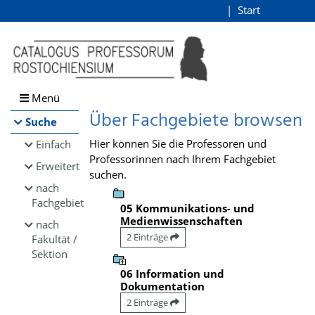
Browsen
Start
Login
direkt zum Inhalt
Menü
Über Fachgebiete browsen
Suche
Hier können Sie die Professoren und
Einfach
Professorinnen nach Ihrem Fachgebiet
Erweitert
suchen.
nach
Fachgebiet
05 Kommunikations- und
Medienwissenschaften
nach
2 Einträge
Fakultät /
Sektion
06 Information und
Dokumentation
2 Einträge