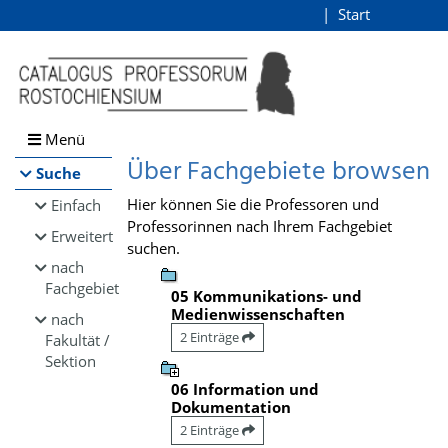
Browsen
Start
Login
direkt zum Inhalt
Menü
Über Fachgebiete browsen
Suche
Hier können Sie die Professoren und
Einfach
Professorinnen nach Ihrem Fachgebiet
Erweitert
suchen.
nach
Fachgebiet
05 Kommunikations- und
Medienwissenschaften
nach
2 Einträge
Fakultät /
Sektion
06 Information und
Dokumentation
2 Einträge