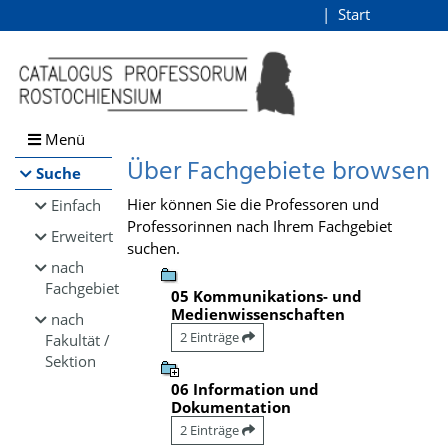
Browsen
Start
Login
direkt zum Inhalt
Menü
Über Fachgebiete browsen
Suche
Hier können Sie die Professoren und
Einfach
Professorinnen nach Ihrem Fachgebiet
Erweitert
suchen.
nach
Fachgebiet
05 Kommunikations- und
Medienwissenschaften
nach
2 Einträge
Fakultät /
Sektion
06 Information und
Dokumentation
2 Einträge