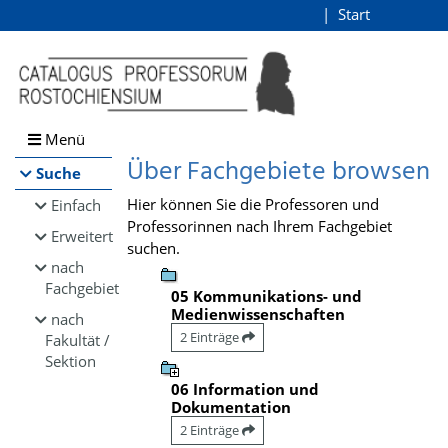
Browsen
Start
Login
direkt zum Inhalt
Menü
Über Fachgebiete browsen
Suche
Hier können Sie die Professoren und
Einfach
Professorinnen nach Ihrem Fachgebiet
Erweitert
suchen.
nach
Fachgebiet
05 Kommunikations- und
Medienwissenschaften
nach
2 Einträge
Fakultät /
Sektion
06 Information und
Dokumentation
2 Einträge