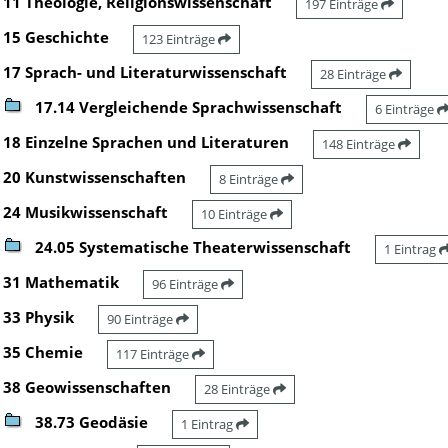
11 Theologie, Religionswissenschaft
197 Einträge
15 Geschichte
123 Einträge
17 Sprach- und Literaturwissenschaft
28 Einträge
17.14 Vergleichende Sprachwissenschaft
6 Einträge
18 Einzelne Sprachen und Literaturen
148 Einträge
20 Kunstwissenschaften
8 Einträge
24 Musikwissenschaft
10 Einträge
24.05 Systematische Theaterwissenschaft
1 Eintrag
31 Mathematik
96 Einträge
33 Physik
90 Einträge
35 Chemie
117 Einträge
38 Geowissenschaften
28 Einträge
38.73 Geodäsie
1 Eintrag