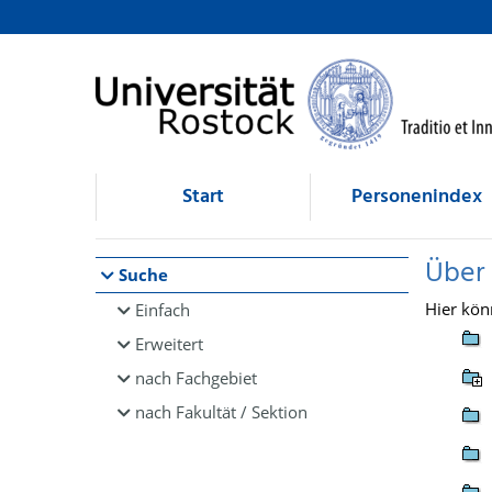
Browsen
direkt zum Inhalt
Start
Personenindex
Über
Suche
Hier kön
Einfach
Erweitert
nach Fachgebiet
nach Fakultät / Sektion