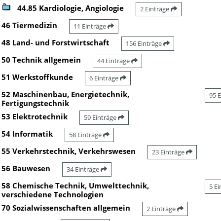
44.85 Kardiologie, Angiologie
2 Einträge
46 Tiermedizin
11 Einträge
48 Land- und Forstwirtschaft
156 Einträge
50 Technik allgemein
44 Einträge
51 Werkstoffkunde
6 Einträge
52 Maschinenbau, Energietechnik,
95 
Fertigungstechnik
53 Elektrotechnik
59 Einträge
54 Informatik
58 Einträge
55 Verkehrstechnik, Verkehrswesen
23 Einträge
56 Bauwesen
34 Einträge
58 Chemische Technik, Umwelttechnik,
5 E
verschiedene Technologien
70 Sozialwissenschaften allgemein
2 Einträge