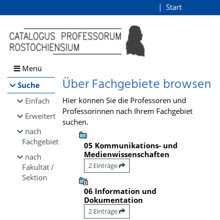
Browsen
Start
Login
direkt zum Inhalt
Menü
Über Fachgebiete browsen
Suche
Hier können Sie die Professoren und
Einfach
Professorinnen nach Ihrem Fachgebiet
Erweitert
suchen.
nach
Fachgebiet
05 Kommunikations- und
Medienwissenschaften
nach
2 Einträge
Fakultät /
Sektion
06 Information und
Dokumentation
2 Einträge