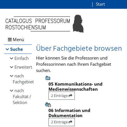
Browsen
Start
Login
direkt zum Inhalt
Menü
Über Fachgebiete browsen
Suche
Hier können Sie die Professoren und
Einfach
Professorinnen nach Ihrem Fachgebiet
Erweitert
suchen.
nach
Fachgebiet
05 Kommunikations- und
Medienwissenschaften
nach
2 Einträge
Fakultät /
Sektion
06 Information und
Dokumentation
2 Einträge