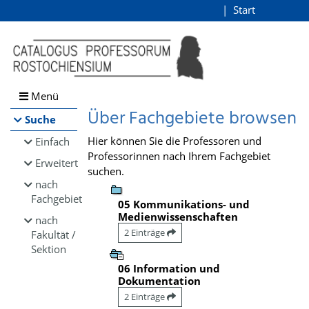
Browsen
Start
Login
direkt zum Inhalt
Menü
Über Fachgebiete browsen
Suche
Hier können Sie die Professoren und
Einfach
Professorinnen nach Ihrem Fachgebiet
Erweitert
suchen.
nach
Fachgebiet
05 Kommunikations- und
Medienwissenschaften
nach
2 Einträge
Fakultät /
Sektion
06 Information und
Dokumentation
2 Einträge