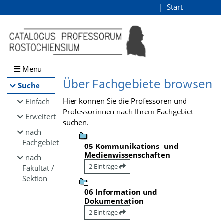
Browsen
Start
Login
direkt zum Inhalt
Menü
Über Fachgebiete browsen
Suche
Hier können Sie die Professoren und
Einfach
Professorinnen nach Ihrem Fachgebiet
Erweitert
suchen.
nach
Fachgebiet
05 Kommunikations- und
Medienwissenschaften
nach
2 Einträge
Fakultät /
Sektion
06 Information und
Dokumentation
2 Einträge