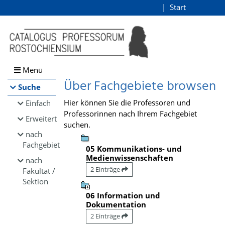
Browsen
Start
Login
direkt zum Inhalt
Menü
Über Fachgebiete browsen
Suche
Hier können Sie die Professoren und
Einfach
Professorinnen nach Ihrem Fachgebiet
Erweitert
suchen.
nach
Fachgebiet
05 Kommunikations- und
Medienwissenschaften
nach
2 Einträge
Fakultät /
Sektion
06 Information und
Dokumentation
2 Einträge