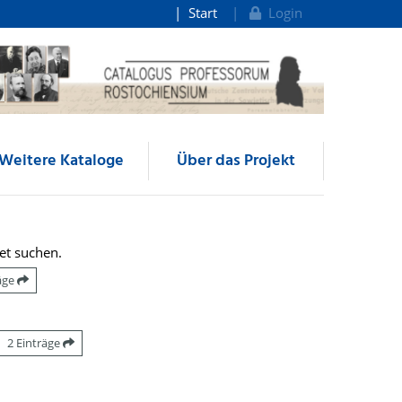
Start
Login
Weitere Kataloge
Über das Projekt
et suchen.
räge
2 Einträge