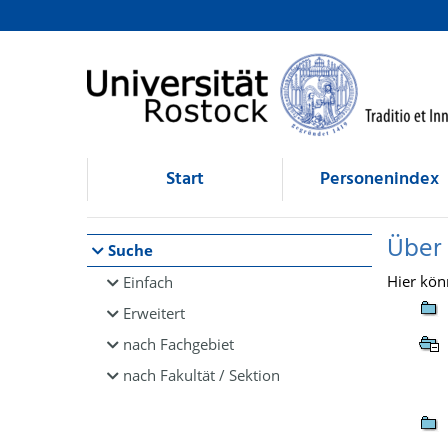
Browsen
direkt zum Inhalt
Start
Personenindex
Über
Suche
Hier kön
Einfach
Erweitert
nach Fachgebiet
nach Fakultät / Sektion