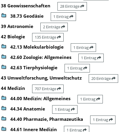
38 Geowissenschaften
28 Einträge
38.73 Geodäsie
1 Eintrag
39 Astronomie
2 Einträge
42 Biologie
135 Einträge
42.13 Molekularbiologie
1 Eintrag
42.60 Zoologie: Allgemeines
1 Eintrag
42.63 Tierphysiologie
1 Eintrag
43 Umweltforschung, Umweltschutz
20 Einträge
44 Medizin
707 Einträge
44.00 Medizin: Allgemeines
1 Eintrag
44.34 Anatomie
1 Eintrag
44.40 Pharmazie, Pharmazeutika
1 Eintrag
44.61 Innere Medizin
1 Eintrag