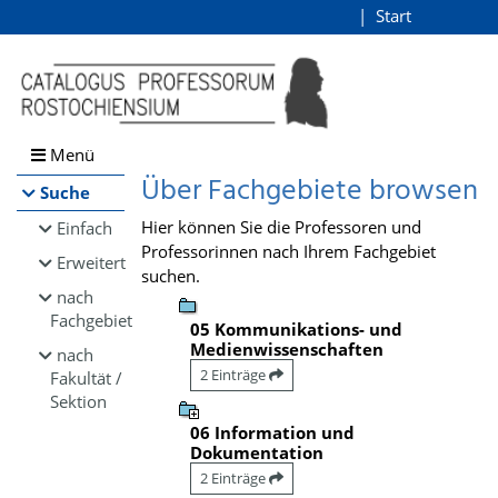
Browsen
Start
Login
direkt zum Inhalt
Menü
Über Fachgebiete browsen
Suche
Hier können Sie die Professoren und
Einfach
Professorinnen nach Ihrem Fachgebiet
Erweitert
suchen.
nach
Fachgebiet
05 Kommunikations- und
Medienwissenschaften
nach
2 Einträge
Fakultät /
Sektion
06 Information und
Dokumentation
2 Einträge