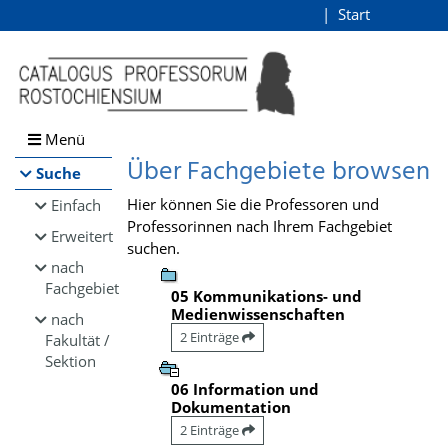
Browsen
Start
Login
direkt zum Inhalt
Menü
Über Fachgebiete browsen
Suche
Hier können Sie die Professoren und
Einfach
Professorinnen nach Ihrem Fachgebiet
Erweitert
suchen.
nach
Fachgebiet
05 Kommunikations- und
Medienwissenschaften
nach
2 Einträge
Fakultät /
Sektion
06 Information und
Dokumentation
2 Einträge