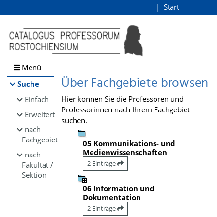
Browsen
Start
Login
direkt zum Inhalt
Menü
Über Fachgebiete browsen
Suche
Hier können Sie die Professoren und
Einfach
Professorinnen nach Ihrem Fachgebiet
Erweitert
suchen.
nach
Fachgebiet
05 Kommunikations- und
Medienwissenschaften
nach
2 Einträge
Fakultät /
Sektion
06 Information und
Dokumentation
2 Einträge