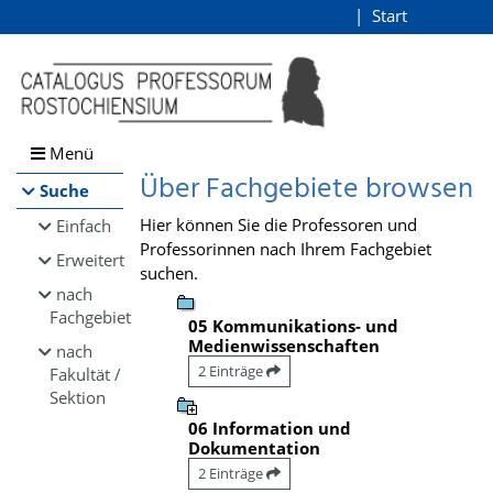
Browsen
Start
Login
direkt zum Inhalt
Menü
Über Fachgebiete browsen
Suche
Hier können Sie die Professoren und
Einfach
Professorinnen nach Ihrem Fachgebiet
Erweitert
suchen.
nach
Fachgebiet
05 Kommunikations- und
Medienwissenschaften
nach
2 Einträge
Fakultät /
Sektion
06 Information und
Dokumentation
2 Einträge