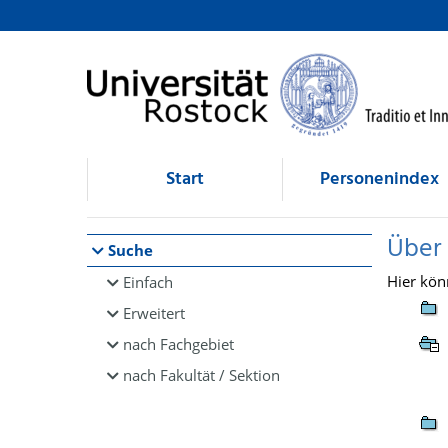
Browsen
direkt zum Inhalt
Start
Personenindex
Über
Suche
Hier kön
Einfach
Erweitert
nach Fachgebiet
nach Fakultät / Sektion