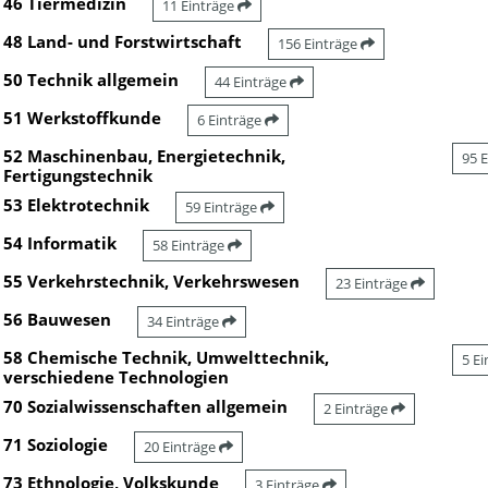
46 Tiermedizin
11 Einträge
48 Land- und Forstwirtschaft
156 Einträge
50 Technik allgemein
44 Einträge
51 Werkstoffkunde
6 Einträge
52 Maschinenbau, Energietechnik,
95 
Fertigungstechnik
53 Elektrotechnik
59 Einträge
54 Informatik
58 Einträge
55 Verkehrstechnik, Verkehrswesen
23 Einträge
56 Bauwesen
34 Einträge
58 Chemische Technik, Umwelttechnik,
5 E
verschiedene Technologien
70 Sozialwissenschaften allgemein
2 Einträge
71 Soziologie
20 Einträge
73 Ethnologie, Volkskunde
3 Einträge