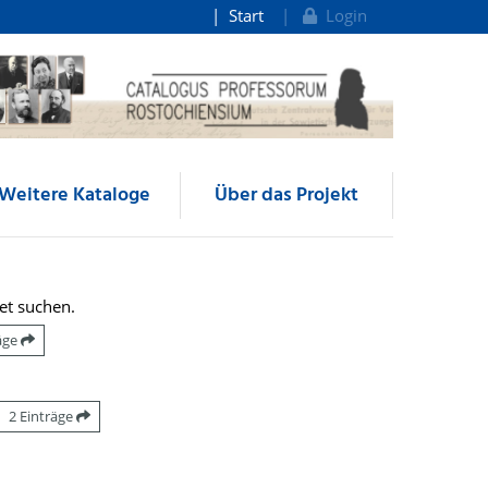
Start
Login
Weitere Kataloge
Über das Projekt
et suchen.
räge
2 Einträge