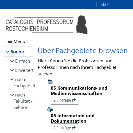
Browsen
Start
Login
direkt zum Inhalt
Menü
Über Fachgebiete browsen
Suche
Hier können Sie die Professoren und
Einfach
Professorinnen nach Ihrem Fachgebiet
Erweitert
suchen.
nach
Fachgebiet
05 Kommunikations- und
Medienwissenschaften
nach
2 Einträge
Fakultät /
Sektion
06 Information und
Dokumentation
2 Einträge