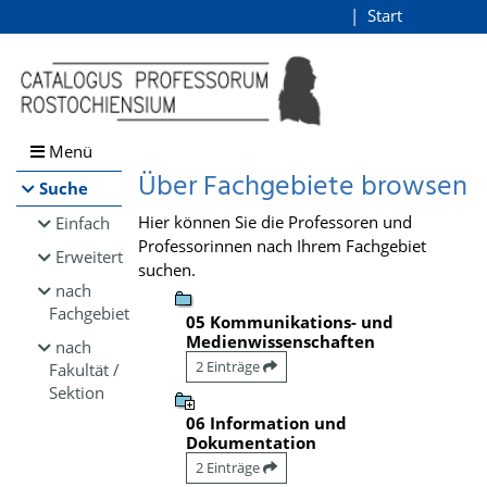
Browsen
Start
Login
direkt zum Inhalt
Menü
Über Fachgebiete browsen
Suche
Hier können Sie die Professoren und
Einfach
Professorinnen nach Ihrem Fachgebiet
Erweitert
suchen.
nach
Fachgebiet
05 Kommunikations- und
Medienwissenschaften
nach
2 Einträge
Fakultät /
Sektion
06 Information und
Dokumentation
2 Einträge