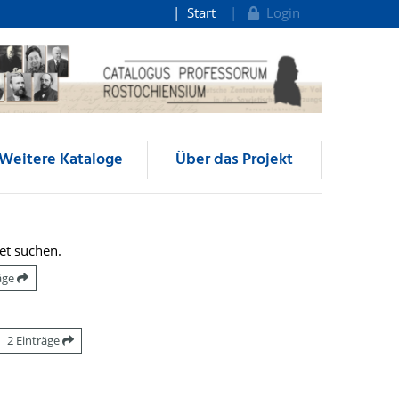
Start
Login
Weitere Kataloge
Über das Projekt
et suchen.
räge
2 Einträge