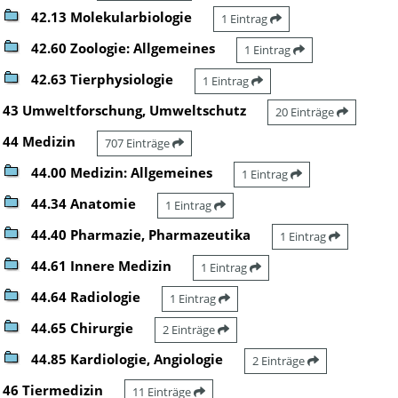
42.13 Molekularbiologie
1 Eintrag
42.60 Zoologie: Allgemeines
1 Eintrag
42.63 Tierphysiologie
1 Eintrag
43 Umweltforschung, Umweltschutz
20 Einträge
44 Medizin
707 Einträge
44.00 Medizin: Allgemeines
1 Eintrag
44.34 Anatomie
1 Eintrag
44.40 Pharmazie, Pharmazeutika
1 Eintrag
44.61 Innere Medizin
1 Eintrag
44.64 Radiologie
1 Eintrag
44.65 Chirurgie
2 Einträge
44.85 Kardiologie, Angiologie
2 Einträge
46 Tiermedizin
11 Einträge