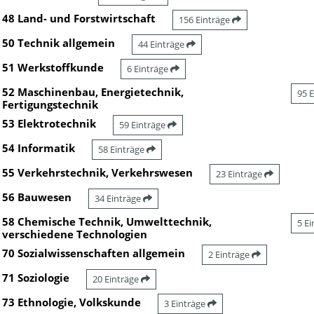
48 Land- und Forstwirtschaft
156 Einträge
50 Technik allgemein
44 Einträge
51 Werkstoffkunde
6 Einträge
52 Maschinenbau, Energietechnik,
95 
Fertigungstechnik
53 Elektrotechnik
59 Einträge
54 Informatik
58 Einträge
55 Verkehrstechnik, Verkehrswesen
23 Einträge
56 Bauwesen
34 Einträge
58 Chemische Technik, Umwelttechnik,
5 E
verschiedene Technologien
70 Sozialwissenschaften allgemein
2 Einträge
71 Soziologie
20 Einträge
73 Ethnologie, Volkskunde
3 Einträge