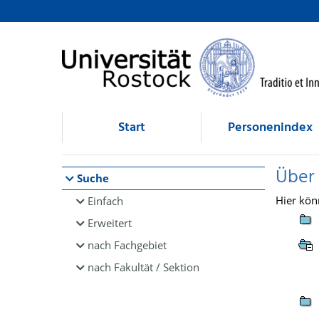
Browsen
direkt zum Inhalt
Start
Personenindex
Über
Suche
Hier kön
Einfach
Erweitert
nach Fachgebiet
nach Fakultät / Sektion