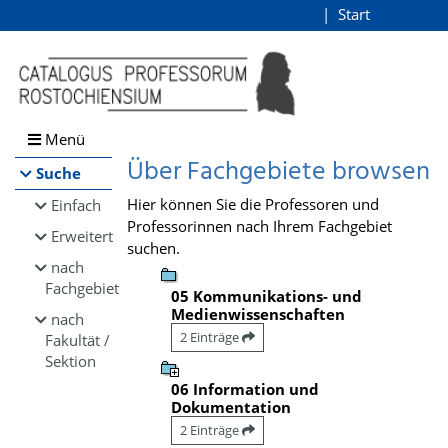
Browsen
Start
Login
direkt zum Inhalt
Menü
Über Fachgebiete browsen
Suche
Hier können Sie die Professoren und
Einfach
Professorinnen nach Ihrem Fachgebiet
Erweitert
suchen.
nach
Fachgebiet
05 Kommunikations- und
Medienwissenschaften
nach
2 Einträge
Fakultät /
Sektion
06 Information und
Dokumentation
2 Einträge