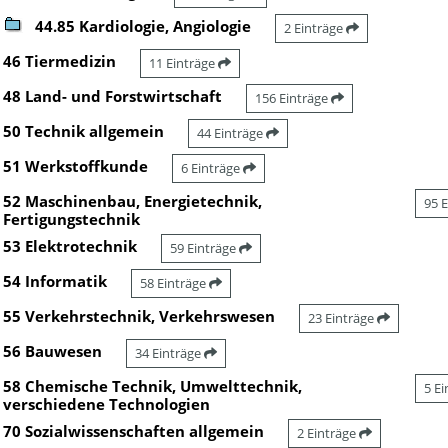
44.85 Kardiologie, Angiologie
2 Einträge
46 Tiermedizin
11 Einträge
48 Land- und Forstwirtschaft
156 Einträge
50 Technik allgemein
44 Einträge
51 Werkstoffkunde
6 Einträge
52 Maschinenbau, Energietechnik,
95 
Fertigungstechnik
53 Elektrotechnik
59 Einträge
54 Informatik
58 Einträge
55 Verkehrstechnik, Verkehrswesen
23 Einträge
56 Bauwesen
34 Einträge
58 Chemische Technik, Umwelttechnik,
5 E
verschiedene Technologien
70 Sozialwissenschaften allgemein
2 Einträge