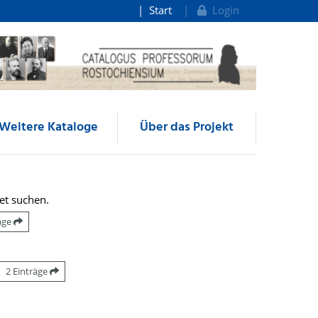
Start
Login
Weitere Kataloge
Über das Projekt
et suchen.
räge
2 Einträge