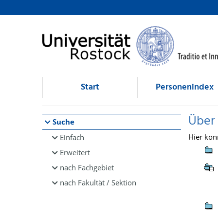
Browsen
direkt zum Inhalt
Start
Personenindex
Über
Suche
Hier kön
Einfach
Erweitert
nach Fachgebiet
nach Fakultät / Sektion