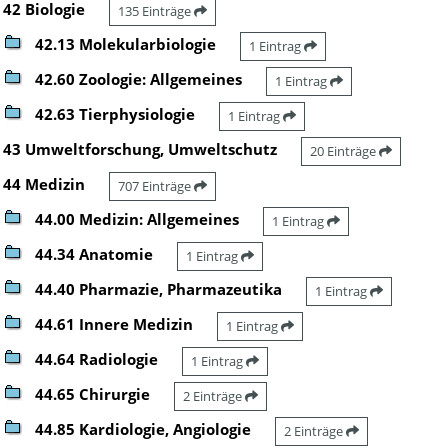
42 Biologie
135 Einträge
42.13 Molekularbiologie
1 Eintrag
42.60 Zoologie: Allgemeines
1 Eintrag
42.63 Tierphysiologie
1 Eintrag
43 Umweltforschung, Umweltschutz
20 Einträge
44 Medizin
707 Einträge
44.00 Medizin: Allgemeines
1 Eintrag
44.34 Anatomie
1 Eintrag
44.40 Pharmazie, Pharmazeutika
1 Eintrag
44.61 Innere Medizin
1 Eintrag
44.64 Radiologie
1 Eintrag
44.65 Chirurgie
2 Einträge
44.85 Kardiologie, Angiologie
2 Einträge