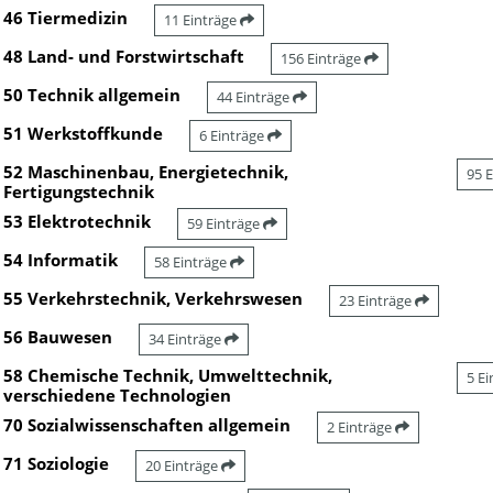
46 Tiermedizin
11 Einträge
48 Land- und Forstwirtschaft
156 Einträge
50 Technik allgemein
44 Einträge
51 Werkstoffkunde
6 Einträge
52 Maschinenbau, Energietechnik,
95 
Fertigungstechnik
53 Elektrotechnik
59 Einträge
54 Informatik
58 Einträge
55 Verkehrstechnik, Verkehrswesen
23 Einträge
56 Bauwesen
34 Einträge
58 Chemische Technik, Umwelttechnik,
5 E
verschiedene Technologien
70 Sozialwissenschaften allgemein
2 Einträge
71 Soziologie
20 Einträge