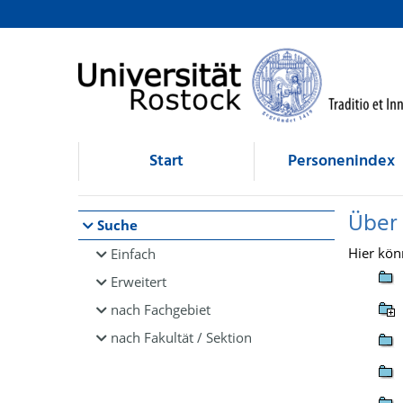
Browsen
direkt zum Inhalt
Start
Personenindex
Über
Suche
Hier kön
Einfach
Erweitert
nach Fachgebiet
nach Fakultät / Sektion