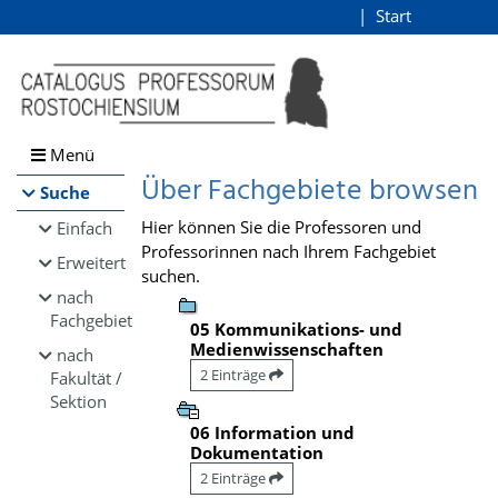
Browsen
Start
Login
direkt zum Inhalt
Menü
Über Fachgebiete browsen
Suche
Hier können Sie die Professoren und
Einfach
Professorinnen nach Ihrem Fachgebiet
Erweitert
suchen.
nach
Fachgebiet
05 Kommunikations- und
Medienwissenschaften
nach
2 Einträge
Fakultät /
Sektion
06 Information und
Dokumentation
2 Einträge