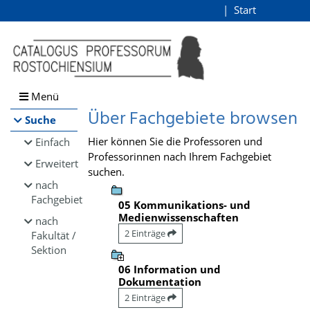
Browsen
Start
Login
direkt zum Inhalt
Menü
Über Fachgebiete browsen
Suche
Hier können Sie die Professoren und
Einfach
Professorinnen nach Ihrem Fachgebiet
Erweitert
suchen.
nach
Fachgebiet
05 Kommunikations- und
Medienwissenschaften
nach
2 Einträge
Fakultät /
Sektion
06 Information und
Dokumentation
2 Einträge