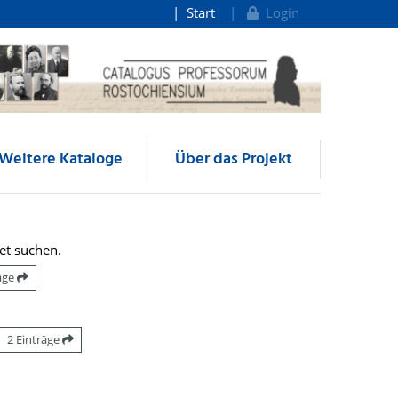
Start
Login
Weitere Kataloge
Über das Projekt
et suchen.
räge
2 Einträge