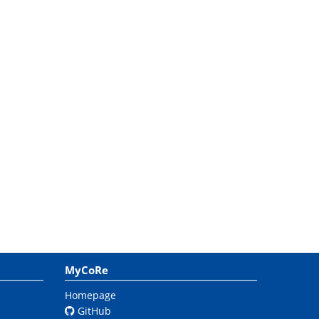
MyCoRe
Homepage
GitHub