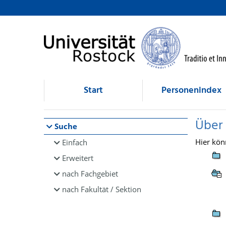
Browsen
direkt zum Inhalt
Start
Personenindex
Über
Suche
Hier kön
Einfach
Erweitert
nach Fachgebiet
nach Fakultät / Sektion