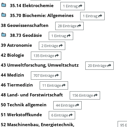
35.14 Elektrochemie
1 Eintrag
35.70 Biochemie: Allgemeines
1 Eintrag
38 Geowissenschaften
28 Einträge
38.73 Geodäsie
1 Eintrag
39 Astronomie
2 Einträge
42 Biologie
135 Einträge
43 Umweltforschung, Umweltschutz
20 Einträge
44 Medizin
707 Einträge
46 Tiermedizin
11 Einträge
48 Land- und Forstwirtschaft
156 Einträge
50 Technik allgemein
44 Einträge
51 Werkstoffkunde
6 Einträge
52 Maschinenbau, Energietechnik,
95 