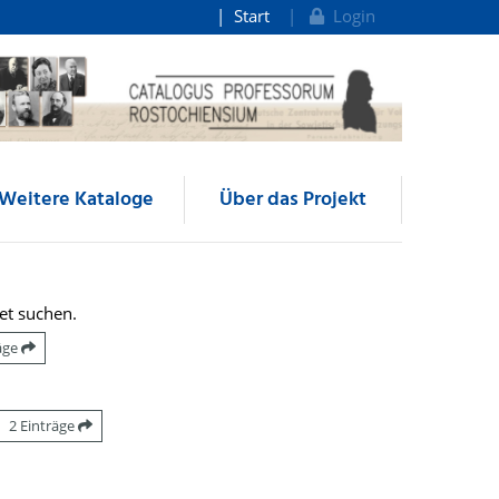
Start
Login
Weitere Kataloge
Über das Projekt
et suchen.
räge
2 Einträge