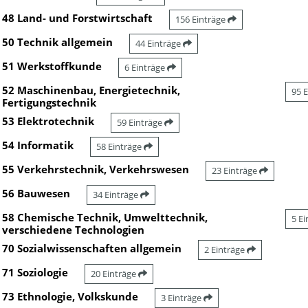
48 Land- und Forstwirtschaft
156 Einträge
50 Technik allgemein
44 Einträge
51 Werkstoffkunde
6 Einträge
52 Maschinenbau, Energietechnik,
95 
Fertigungstechnik
53 Elektrotechnik
59 Einträge
54 Informatik
58 Einträge
55 Verkehrstechnik, Verkehrswesen
23 Einträge
56 Bauwesen
34 Einträge
58 Chemische Technik, Umwelttechnik,
5 E
verschiedene Technologien
70 Sozialwissenschaften allgemein
2 Einträge
71 Soziologie
20 Einträge
73 Ethnologie, Volkskunde
3 Einträge