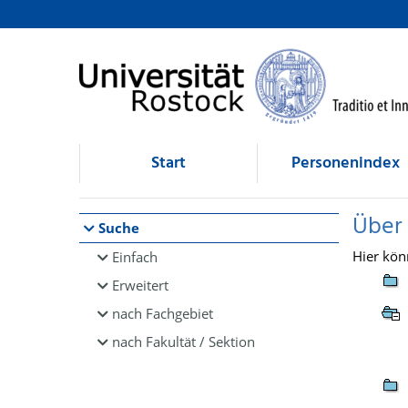
Browsen
direkt zum Inhalt
Start
Personenindex
Über
Suche
Hier kön
Einfach
Erweitert
nach Fachgebiet
nach Fakultät / Sektion