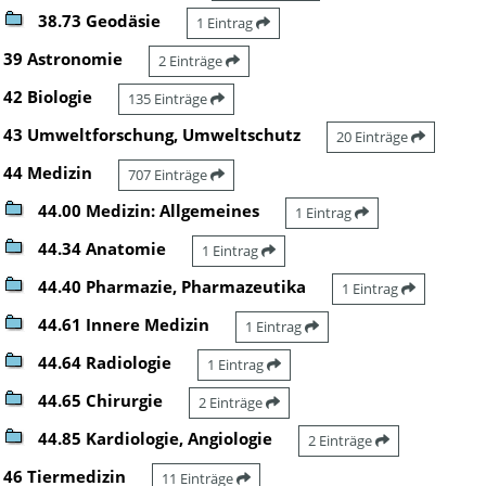
38.73 Geodäsie
1 Eintrag
39 Astronomie
2 Einträge
42 Biologie
135 Einträge
43 Umweltforschung, Umweltschutz
20 Einträge
44 Medizin
707 Einträge
44.00 Medizin: Allgemeines
1 Eintrag
44.34 Anatomie
1 Eintrag
44.40 Pharmazie, Pharmazeutika
1 Eintrag
44.61 Innere Medizin
1 Eintrag
44.64 Radiologie
1 Eintrag
44.65 Chirurgie
2 Einträge
44.85 Kardiologie, Angiologie
2 Einträge
46 Tiermedizin
11 Einträge