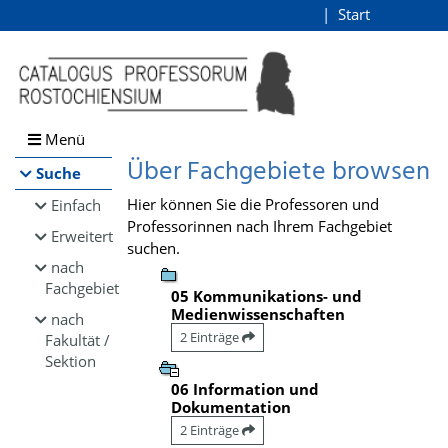
Browsen
Start
Login
direkt zum Inhalt
Menü
Über Fachgebiete browsen
Suche
Hier können Sie die Professoren und
Einfach
Professorinnen nach Ihrem Fachgebiet
Erweitert
suchen.
nach
Fachgebiet
05 Kommunikations- und
Medienwissenschaften
nach
2 Einträge
Fakultät /
Sektion
06 Information und
Dokumentation
2 Einträge