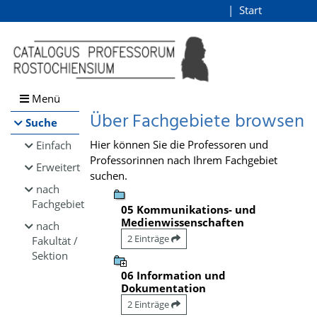
Browsen
Start
Login
direkt zum Inhalt
Menü
Über Fachgebiete browsen
Suche
Hier können Sie die Professoren und
Einfach
Professorinnen nach Ihrem Fachgebiet
Erweitert
suchen.
nach
Fachgebiet
05 Kommunikations- und
Medienwissenschaften
nach
2 Einträge
Fakultät /
Sektion
06 Information und
Dokumentation
2 Einträge