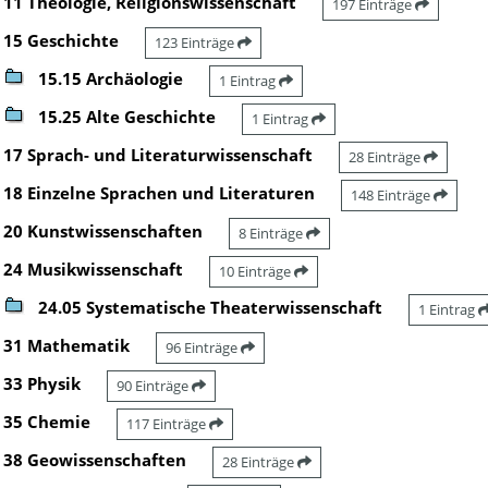
11 Theologie, Religionswissenschaft
197 Einträge
15 Geschichte
123 Einträge
15.15 Archäologie
1 Eintrag
15.25 Alte Geschichte
1 Eintrag
17 Sprach- und Literaturwissenschaft
28 Einträge
18 Einzelne Sprachen und Literaturen
148 Einträge
20 Kunstwissenschaften
8 Einträge
24 Musikwissenschaft
10 Einträge
24.05 Systematische Theaterwissenschaft
1 Eintrag
31 Mathematik
96 Einträge
33 Physik
90 Einträge
35 Chemie
117 Einträge
38 Geowissenschaften
28 Einträge