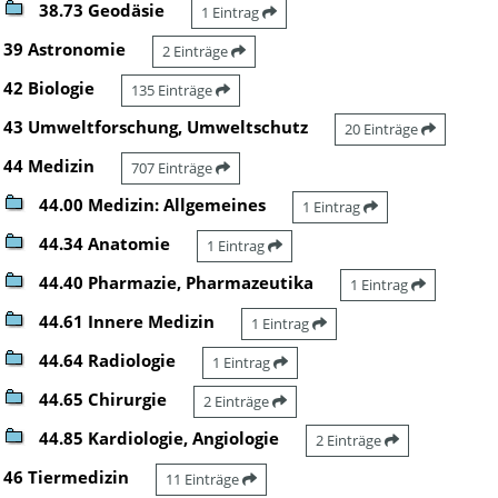
38.73 Geodäsie
1 Eintrag
39 Astronomie
2 Einträge
42 Biologie
135 Einträge
43 Umweltforschung, Umweltschutz
20 Einträge
44 Medizin
707 Einträge
44.00 Medizin: Allgemeines
1 Eintrag
44.34 Anatomie
1 Eintrag
44.40 Pharmazie, Pharmazeutika
1 Eintrag
44.61 Innere Medizin
1 Eintrag
44.64 Radiologie
1 Eintrag
44.65 Chirurgie
2 Einträge
44.85 Kardiologie, Angiologie
2 Einträge
46 Tiermedizin
11 Einträge