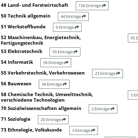
48 Land- und Forstwirtschaft
156 Einträge
50 Technik allgemein
44 Einträge
51 Werkstoffkunde
6 Einträge
52 Maschinenbau, Energietechnik,
95 
Fertigungstechnik
53 Elektrotechnik
59 Einträge
54 Informatik
58 Einträge
55 Verkehrstechnik, Verkehrswesen
23 Einträge
56 Bauwesen
34 Einträge
58 Chemische Technik, Umwelttechnik,
5 E
verschiedene Technologien
70 Sozialwissenschaften allgemein
2 Einträge
71 Soziologie
20 Einträge
73 Ethnologie, Volkskunde
3 Einträge