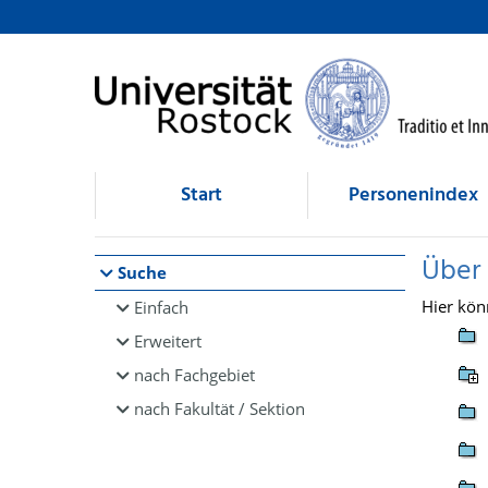
Browsen
direkt zum Inhalt
Start
Personenindex
Über
Suche
Hier kön
Einfach
Erweitert
nach Fachgebiet
nach Fakultät / Sektion