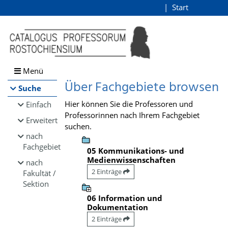
Browsen
Start
Login
direkt zum Inhalt
Menü
Über Fachgebiete browsen
Suche
Hier können Sie die Professoren und
Einfach
Professorinnen nach Ihrem Fachgebiet
Erweitert
suchen.
nach
Fachgebiet
05 Kommunikations- und
Medienwissenschaften
nach
2 Einträge
Fakultät /
Sektion
06 Information und
Dokumentation
2 Einträge