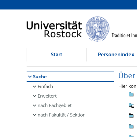
Browsen
direkt zum Inhalt
Start
Personenindex
Über
Suche
Hier kön
Einfach
Erweitert
nach Fachgebiet
nach Fakultät / Sektion