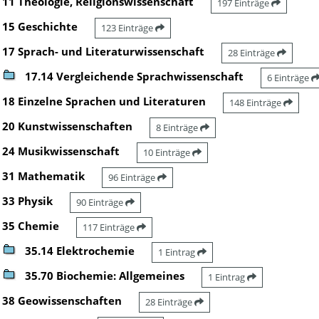
11 Theologie, Religionswissenschaft
197 Einträge
15 Geschichte
123 Einträge
17 Sprach- und Literaturwissenschaft
28 Einträge
17.14 Vergleichende Sprachwissenschaft
6 Einträge
18 Einzelne Sprachen und Literaturen
148 Einträge
20 Kunstwissenschaften
8 Einträge
24 Musikwissenschaft
10 Einträge
31 Mathematik
96 Einträge
33 Physik
90 Einträge
35 Chemie
117 Einträge
35.14 Elektrochemie
1 Eintrag
35.70 Biochemie: Allgemeines
1 Eintrag
38 Geowissenschaften
28 Einträge