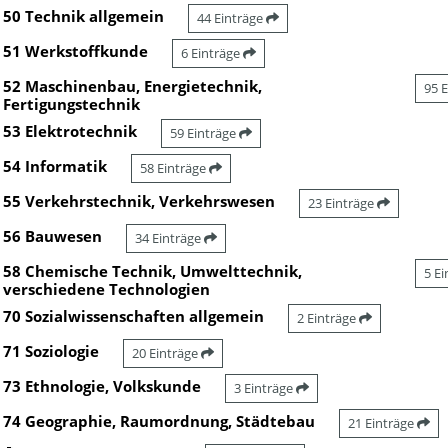
50 Technik allgemein
44 Einträge
51 Werkstoffkunde
6 Einträge
52 Maschinenbau, Energietechnik,
95 
Fertigungstechnik
53 Elektrotechnik
59 Einträge
54 Informatik
58 Einträge
55 Verkehrstechnik, Verkehrswesen
23 Einträge
56 Bauwesen
34 Einträge
58 Chemische Technik, Umwelttechnik,
5 E
verschiedene Technologien
70 Sozialwissenschaften allgemein
2 Einträge
71 Soziologie
20 Einträge
73 Ethnologie, Volkskunde
3 Einträge
74 Geographie, Raumordnung, Städtebau
21 Einträge