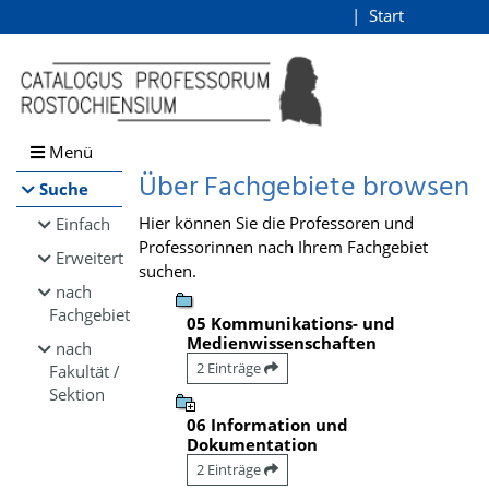
Browsen
Start
Login
direkt zum Inhalt
Menü
Über Fachgebiete browsen
Suche
Hier können Sie die Professoren und
Einfach
Professorinnen nach Ihrem Fachgebiet
Erweitert
suchen.
nach
Fachgebiet
05 Kommunikations- und
Medienwissenschaften
nach
2 Einträge
Fakultät /
Sektion
06 Information und
Dokumentation
2 Einträge