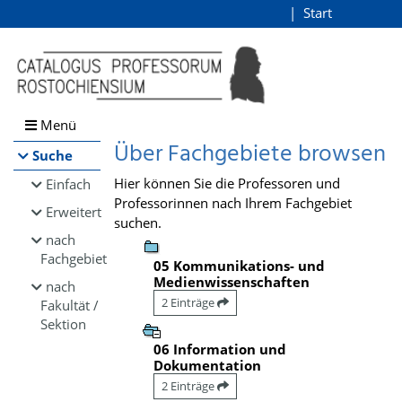
Browsen
Start
Login
direkt zum Inhalt
Menü
Über Fachgebiete browsen
Suche
Hier können Sie die Professoren und
Einfach
Professorinnen nach Ihrem Fachgebiet
Erweitert
suchen.
nach
Fachgebiet
05 Kommunikations- und
Medienwissenschaften
nach
2 Einträge
Fakultät /
Sektion
06 Information und
Dokumentation
2 Einträge