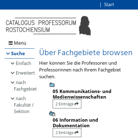
Browsen
Start
Login
direkt zum Inhalt
Menü
Über Fachgebiete browsen
Suche
Hier können Sie die Professoren und
Einfach
Professorinnen nach Ihrem Fachgebiet
Erweitert
suchen.
nach
Fachgebiet
05 Kommunikations- und
Medienwissenschaften
nach
2 Einträge
Fakultät /
Sektion
06 Information und
Dokumentation
2 Einträge