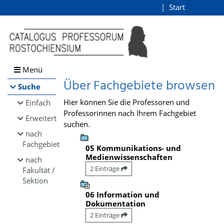
Browsen
Start
Login
direkt zum Inhalt
Menü
Über Fachgebiete browsen
Suche
Hier können Sie die Professoren und
Einfach
Professorinnen nach Ihrem Fachgebiet
Erweitert
suchen.
nach
Fachgebiet
05 Kommunikations- und
Medienwissenschaften
nach
2 Einträge
Fakultät /
Sektion
06 Information und
Dokumentation
2 Einträge