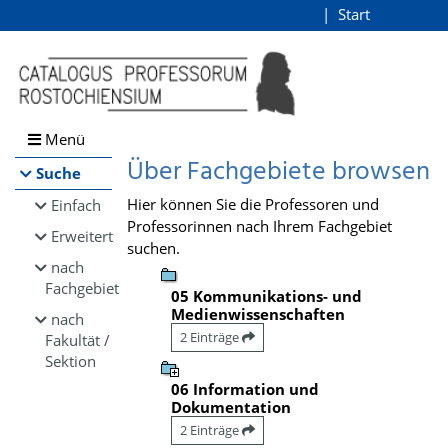
Browsen
Start
Login
direkt zum Inhalt
Menü
Über Fachgebiete browsen
Suche
Hier können Sie die Professoren und
Einfach
Professorinnen nach Ihrem Fachgebiet
Erweitert
suchen.
nach
Fachgebiet
05 Kommunikations- und
Medienwissenschaften
nach
2 Einträge
Fakultät /
Sektion
06 Information und
Dokumentation
2 Einträge