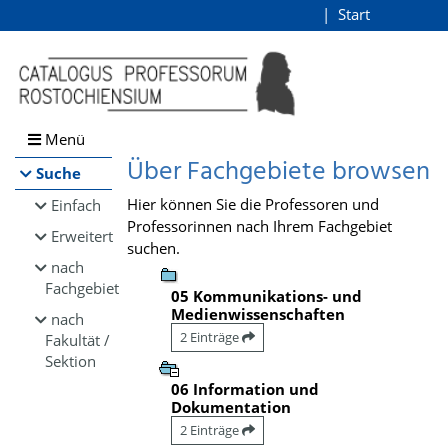
Browsen
Start
Login
direkt zum Inhalt
Menü
Über Fachgebiete browsen
Suche
Hier können Sie die Professoren und
Einfach
Professorinnen nach Ihrem Fachgebiet
Erweitert
suchen.
nach
Fachgebiet
05 Kommunikations- und
Medienwissenschaften
nach
2 Einträge
Fakultät /
Sektion
06 Information und
Dokumentation
2 Einträge