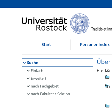
Browsen
direkt zum Inhalt
Start
Personenindex
Über
Suche
Hier kön
Einfach
Erweitert
nach Fachgebiet
nach Fakultät / Sektion