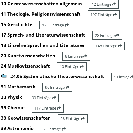
10 Geisteswissenschaften allgemein
12 Einträge
11 Theologie, Religionswissenschaft
197 Einträge
15 Geschichte
123 Einträge
17 Sprach- und Literaturwissenschaft
28 Einträge
18 Einzelne Sprachen und Literaturen
148 Einträge
20 Kunstwissenschaften
8 Einträge
24 Musikwissenschaft
10 Einträge
24.05 Systematische Theaterwissenschaft
1 Eintrag
31 Mathematik
96 Einträge
33 Physik
90 Einträge
35 Chemie
117 Einträge
38 Geowissenschaften
28 Einträge
39 Astronomie
2 Einträge