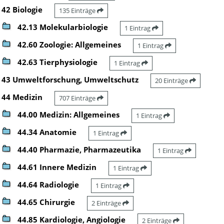
42 Biologie
135 Einträge
42.13 Molekularbiologie
1 Eintrag
42.60 Zoologie: Allgemeines
1 Eintrag
42.63 Tierphysiologie
1 Eintrag
43 Umweltforschung, Umweltschutz
20 Einträge
44 Medizin
707 Einträge
44.00 Medizin: Allgemeines
1 Eintrag
44.34 Anatomie
1 Eintrag
44.40 Pharmazie, Pharmazeutika
1 Eintrag
44.61 Innere Medizin
1 Eintrag
44.64 Radiologie
1 Eintrag
44.65 Chirurgie
2 Einträge
44.85 Kardiologie, Angiologie
2 Einträge