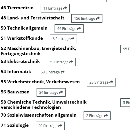
46 Tiermedizin
11 Einträge
48 Land- und Forstwirtschaft
156 Einträge
50 Technik allgemein
44 Einträge
51 Werkstoffkunde
6 Einträge
52 Maschinenbau, Energietechnik,
95 
Fertigungstechnik
53 Elektrotechnik
59 Einträge
54 Informatik
58 Einträge
55 Verkehrstechnik, Verkehrswesen
23 Einträge
56 Bauwesen
34 Einträge
58 Chemische Technik, Umwelttechnik,
5 E
verschiedene Technologien
70 Sozialwissenschaften allgemein
2 Einträge
71 Soziologie
20 Einträge