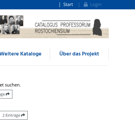
Start
Login
Weitere Kataloge
Über das Projekt
et suchen.
räge
2 Einträge