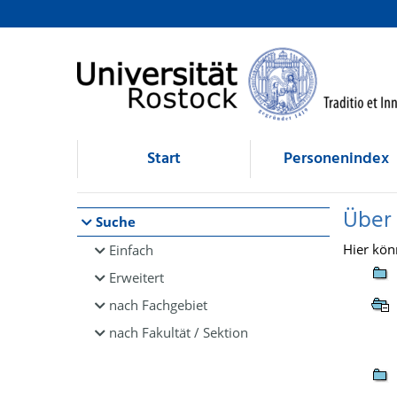
Browsen
direkt zum Inhalt
Start
Personenindex
Über
Suche
Hier kön
Einfach
Erweitert
nach Fachgebiet
nach Fakultät / Sektion