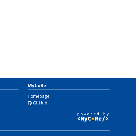
MyCoRe
Homepage
GitHub