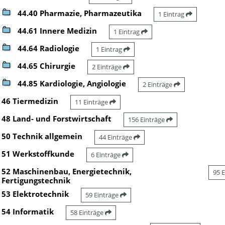
44.40 Pharmazie, Pharmazeutika
1 Eintrag
44.61 Innere Medizin
1 Eintrag
44.64 Radiologie
1 Eintrag
44.65 Chirurgie
2 Einträge
44.85 Kardiologie, Angiologie
2 Einträge
46 Tiermedizin
11 Einträge
48 Land- und Forstwirtschaft
156 Einträge
50 Technik allgemein
44 Einträge
51 Werkstoffkunde
6 Einträge
52 Maschinenbau, Energietechnik,
95 
Fertigungstechnik
53 Elektrotechnik
59 Einträge
54 Informatik
58 Einträge