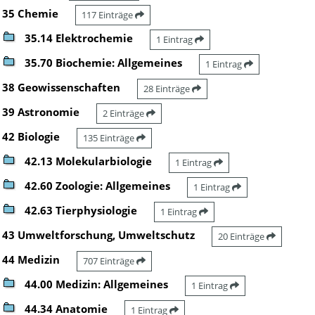
35 Chemie
117 Einträge
35.14 Elektrochemie
1 Eintrag
35.70 Biochemie: Allgemeines
1 Eintrag
38 Geowissenschaften
28 Einträge
39 Astronomie
2 Einträge
42 Biologie
135 Einträge
42.13 Molekularbiologie
1 Eintrag
42.60 Zoologie: Allgemeines
1 Eintrag
42.63 Tierphysiologie
1 Eintrag
43 Umweltforschung, Umweltschutz
20 Einträge
44 Medizin
707 Einträge
44.00 Medizin: Allgemeines
1 Eintrag
44.34 Anatomie
1 Eintrag