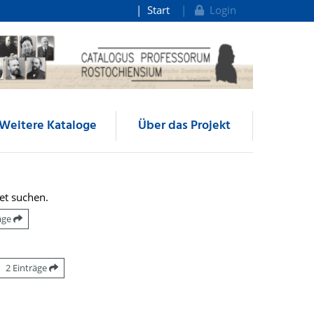
Start
Login
Weitere Kataloge
Über das Projekt
et suchen.
räge
2 Einträge