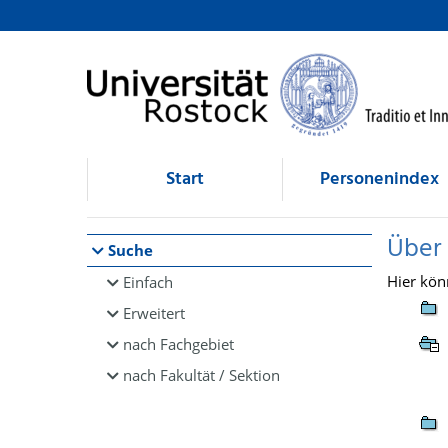
Browsen
direkt zum Inhalt
Start
Personenindex
Über
Suche
Hier kön
Einfach
Erweitert
nach Fachgebiet
nach Fakultät / Sektion