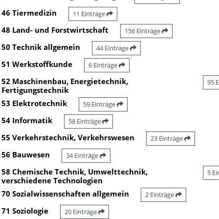
46 Tiermedizin
11 Einträge
48 Land- und Forstwirtschaft
156 Einträge
50 Technik allgemein
44 Einträge
51 Werkstoffkunde
6 Einträge
52 Maschinenbau, Energietechnik,
95 
Fertigungstechnik
53 Elektrotechnik
59 Einträge
54 Informatik
58 Einträge
55 Verkehrstechnik, Verkehrswesen
23 Einträge
56 Bauwesen
34 Einträge
58 Chemische Technik, Umwelttechnik,
5 E
verschiedene Technologien
70 Sozialwissenschaften allgemein
2 Einträge
71 Soziologie
20 Einträge