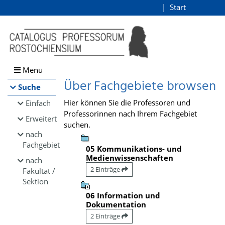
Browsen
Start
Login
direkt zum Inhalt
Menü
Über Fachgebiete browsen
Suche
Hier können Sie die Professoren und
Einfach
Professorinnen nach Ihrem Fachgebiet
Erweitert
suchen.
nach
Fachgebiet
05 Kommunikations- und
Medienwissenschaften
nach
2 Einträge
Fakultät /
Sektion
06 Information und
Dokumentation
2 Einträge