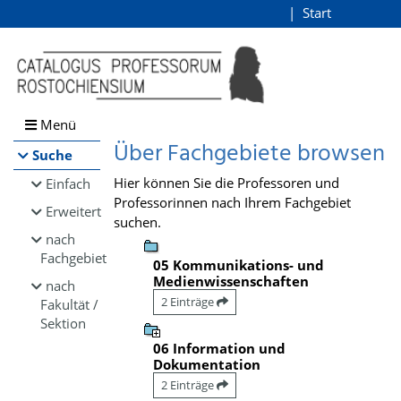
Browsen
Start
Login
direkt zum Inhalt
Menü
Über Fachgebiete browsen
Suche
Hier können Sie die Professoren und
Einfach
Professorinnen nach Ihrem Fachgebiet
Erweitert
suchen.
nach
Fachgebiet
05 Kommunikations- und
Medienwissenschaften
nach
2 Einträge
Fakultät /
Sektion
06 Information und
Dokumentation
2 Einträge