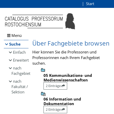
Browsen
Start
Login
direkt zum Inhalt
Menü
Über Fachgebiete browsen
Suche
Hier können Sie die Professoren und
Einfach
Professorinnen nach Ihrem Fachgebiet
Erweitert
suchen.
nach
Fachgebiet
05 Kommunikations- und
Medienwissenschaften
nach
2 Einträge
Fakultät /
Sektion
06 Information und
Dokumentation
2 Einträge