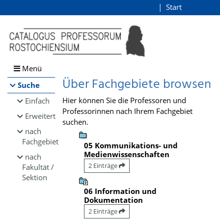
Browsen
Start
Login
direkt zum Inhalt
Menü
Über Fachgebiete browsen
Suche
Hier können Sie die Professoren und
Einfach
Professorinnen nach Ihrem Fachgebiet
Erweitert
suchen.
nach
Fachgebiet
05 Kommunikations- und
Medienwissenschaften
nach
2 Einträge
Fakultät /
Sektion
06 Information und
Dokumentation
2 Einträge