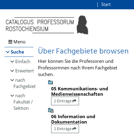
Browsen
Start
Login
direkt zum Inhalt
Menü
Über Fachgebiete browsen
Suche
Hier können Sie die Professoren und
Einfach
Professorinnen nach Ihrem Fachgebiet
Erweitert
suchen.
nach
Fachgebiet
05 Kommunikations- und
Medienwissenschaften
nach
2 Einträge
Fakultät /
Sektion
06 Information und
Dokumentation
2 Einträge