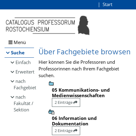
Browsen
Start
Login
direkt zum Inhalt
Menü
Über Fachgebiete browsen
Suche
Hier können Sie die Professoren und
Einfach
Professorinnen nach Ihrem Fachgebiet
Erweitert
suchen.
nach
Fachgebiet
05 Kommunikations- und
Medienwissenschaften
nach
2 Einträge
Fakultät /
Sektion
06 Information und
Dokumentation
2 Einträge