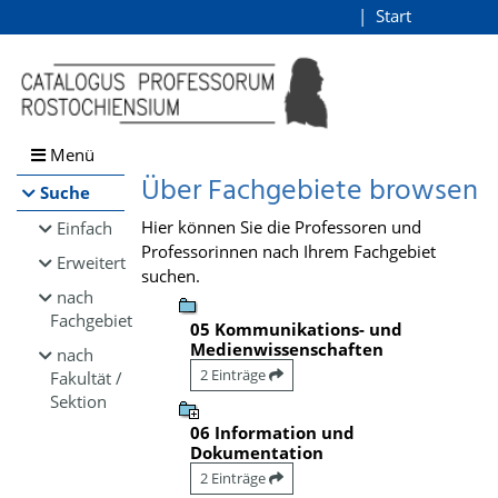
Browsen
Start
Login
direkt zum Inhalt
Menü
Über Fachgebiete browsen
Suche
Hier können Sie die Professoren und
Einfach
Professorinnen nach Ihrem Fachgebiet
Erweitert
suchen.
nach
Fachgebiet
05 Kommunikations- und
Medienwissenschaften
nach
2 Einträge
Fakultät /
Sektion
06 Information und
Dokumentation
2 Einträge