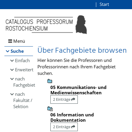
Browsen
Start
Login
direkt zum Inhalt
Menü
Über Fachgebiete browsen
Suche
Hier können Sie die Professoren und
Einfach
Professorinnen nach Ihrem Fachgebiet
Erweitert
suchen.
nach
Fachgebiet
05 Kommunikations- und
Medienwissenschaften
nach
2 Einträge
Fakultät /
Sektion
06 Information und
Dokumentation
2 Einträge