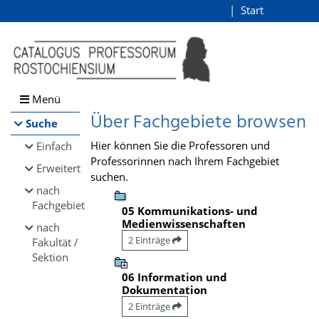
Browsen
Start
Login
direkt zum Inhalt
Menü
Über Fachgebiete browsen
Suche
Hier können Sie die Professoren und
Einfach
Professorinnen nach Ihrem Fachgebiet
Erweitert
suchen.
nach
Fachgebiet
05 Kommunikations- und
Medienwissenschaften
nach
2 Einträge
Fakultät /
Sektion
06 Information und
Dokumentation
2 Einträge