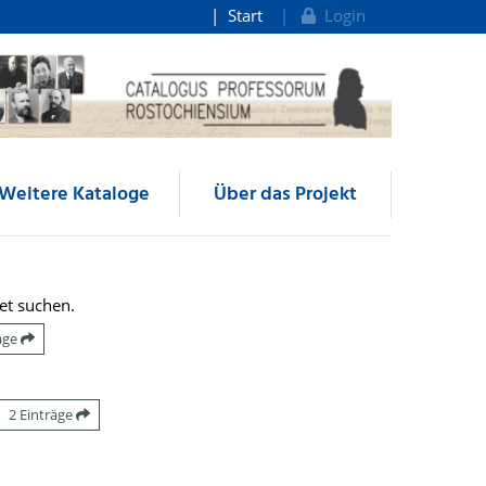
Start
Login
Weitere Kataloge
Über das Projekt
et suchen.
räge
2 Einträge