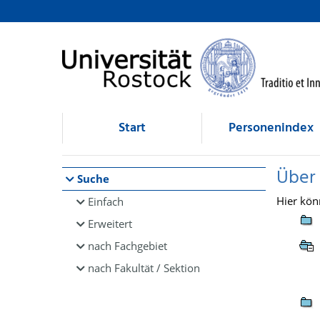
Browsen
direkt zum Inhalt
Start
Personenindex
Über
Suche
Hier kön
Einfach
Erweitert
nach Fachgebiet
nach Fakultät / Sektion